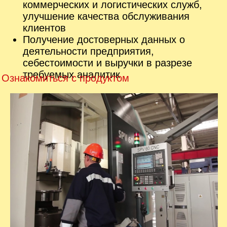
1С:Управление холдингом для Казахстана
Комплексная автоматизация
управляющих компаний холдингов
Управленческий и фискальный учёт
Глубокая проработка учёта и отчётности
по МСФО
Высокая вариативность в подходах к
бюджетированию и лимитированию
расходов
Минимальные сроки внедрения и
совокупная стоимость владения
Ознакомиться с продуктом