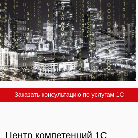
Заказать консультацию по услугам 1С
Центр компетенций 1С
— это команда, состоящая из экспертов в
бизнес-подразделениях и сотрудников ИТ-
подразделения, отвечающих за
эксплуатацию и развитие прикладных
решений 1С и ИС на их основе
Цель:
повышение ценности использования