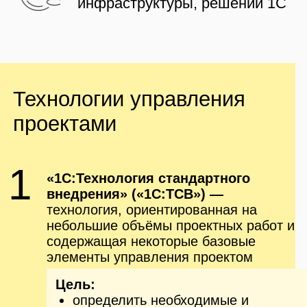
определить необходимые и
минимально достаточные
требования к выполнению
проектов внедрения
обеспечить качество внедрений и
повысить удовлетворённость
заказчиков
2
«1С:Технология быстрого
результата» («1С:ТБР») —
базовая
технология, основанная на agile-
подходе, подходит для проектов
внедрения типовых и отраслевых
решений на платформе
«1С:Предприятие 8». Основывается
на богатом опыте участников
партнёрской сети, существующих
технологий (стандартное внедрение)
и передовом мировом опыте (PMI®
PMBOK®, eXtreme Programming).
Цель:
минимизация рисков за счёт
формализованного жизненного
цикла проекта и набора