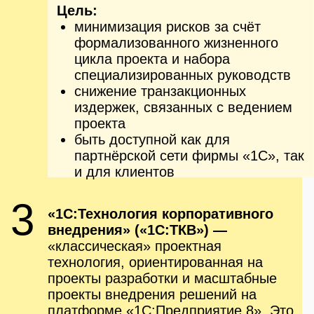
внедрения Информационных
систем
повышения эффективности
организации и управления
проектами
обеспечение качества внедрений
и повышение удовлетворённости
Заказчиков
Узнать подробнее
Корпоративные продукты 1С
1С:ERP Управление предприятием
2 для Казахстана
Оптимизация процесса производства
Организация эффективной работы в
едином информационном пространстве