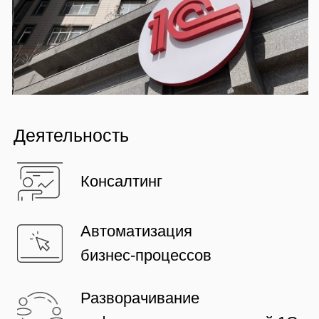
бизнес-процессов
Разворачивание
инфраструктуры, решений 1С
Технологии управления
проектами
1
«1С:Технология стандартного
внедрения» («1С:ТСВ») —
технология, ориентированная на
небольшие объёмы проектных работ и
содержащая некоторые базовые
элементы управления проектом
Цель: