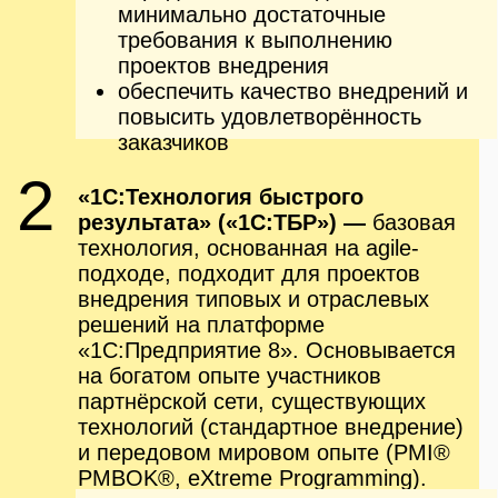
специализированных руководств
снижение транзакционных
издержек, связанных с ведением
проекта
быть доступной как для
партнёрской сети фирмы «1С», так
и для клиентов
3
«1С:Технология корпоративного
внедрения» («1С:ТКВ») —
«классическая» проектная
технология, ориентированная на
проекты разработки и масштабные
проекты внедрения решений на
платформе «1С:Предприятие 8». Это
свод знаний по организации работ
проекта (содержания проекта), и
процессов управления проектом.
Цель:
определение общих подходов
участников партнёрской сети к
выполнению проектов создания и